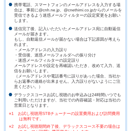
携帯電話、スマートフォンのメールアドレスを入力する場
合は、事前に@cnh.ne.jp、@cnethimi.co.jpからのメールを
受信できるよう迷惑メールフィルターの設定変更をお願い
します。
送信完了後、記入いただいたメールアドレス宛に自動返信
メールが届きます。
もし、自動返信メールが届かない場合は下記原因が考えら
れます。
・メールアドレスの入力誤り
・受信後、迷惑メールフォルダへの振り分け
・迷惑メールフィルターの設定誤り
メールアドレスや設定を再確認いただき、改めて入力、送
信をお願いします。
（メールアドレスや電話番号に誤りがあった場合、当社か
らお返事の連絡が出来ません。入力誤りがないようにご注
意ください。）
デラックスコースお試し視聴のお申込みは24時間いつでも
ご利用いただけますが、当社での内容確認・対応は当社の
営業日となります。
※1 お試し視聴用STBチューナーの設置費用および訪問費用
は無料です。
※2 お試し視聴期間終了後、デラックスコース不要の場合は