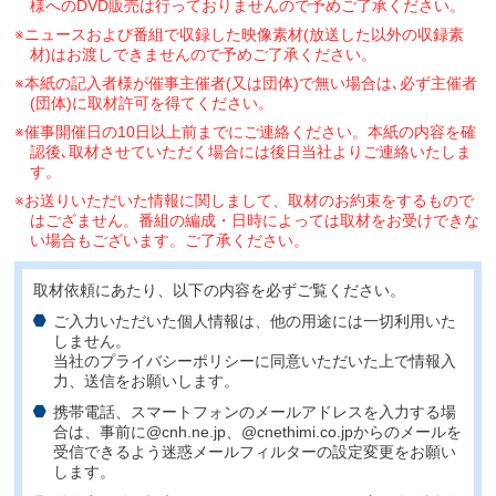
様へのDVD販売は行っておりませんので予めご了承ください。
※ニュースおよび番組で収録した映像素材(放送した以外の収録素
材)はお渡しできませんので予めご了承ください。
※本紙の記入者様が催事主催者(又は団体)で無い場合は､必ず主催者
(団体)に取材許可を得てください。
※催事開催日の10日以上前までにご連絡ください。本紙の内容を確
認後､取材させていただく場合には後日当社よりご連絡いたしま
す。
※お送りいただいた情報に関しまして、取材のお約束をするもので
はござません。番組の編成・日時によっては取材をお受けできな
い場合もございます。ご了承ください。
取材依頼にあたり、以下の内容を必ずご覧ください。
ご入力いただいた個人情報は、他の用途には一切利用いた
しません。
当社のプライバシーポリシーに同意いただいた上で情報入
力、送信をお願いします。
携帯電話、スマートフォンのメールアドレスを入力する場
合は、事前に@cnh.ne.jp、@cnethimi.co.jpからのメールを
受信できるよう迷惑メールフィルターの設定変更をお願い
します。