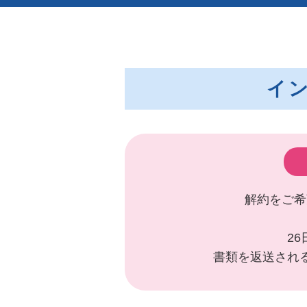
イ
解約をご希
2
書類を返送され