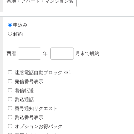
番地・アパート・マンション名
申込み
解約
西暦
年
月末で解約
迷惑電話自動ブロック ※1
発信番号表示
着信転送
割込通話
番号通知リクエスト
割込番号表示
オプションお得パック