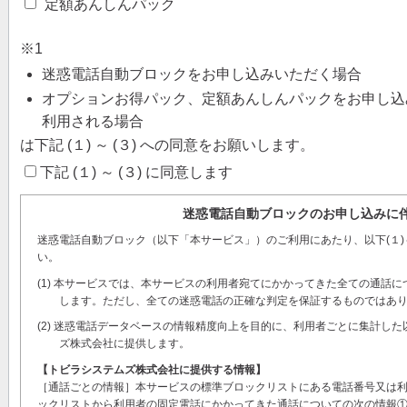
定額あんしんパック
※1
迷惑電話自動ブロックをお申し込みいただく場合
オプションお得パック、定額あんしんパックをお申し込
利用される場合
は下記 (１) ～ (３) への同意をお願いします。
下記 (１) ～ (３) に同意します
迷惑電話自動ブロックのお申し込みに
迷惑電話自動ブロック（以下「本サービス」）のご利用にあたり、以下(１)
い。
(1) 本サービスでは、本サービスの利用者宛てにかかってきた全ての通話
します。ただし、全ての迷惑電話の正確な判定を保証するものではあ
(2) 迷惑電話データベースの情報精度向上を目的に、利用者ごとに集計した
ズ株式会社に提供します。
【トビラシステムズ株式会社に提供する情報】
［通話ごとの情報］本サービスの標準ブロックリストにある電話番号又は
ックリストから利用者の固定電話にかかってきた通話についての次の情報