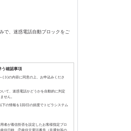
みで、迷惑電話自動ブロックをご
伴う確認事項
～(３)の内容に同意の上、お申込みくださ
について、迷惑電話かどうかを自動的に判定
りません。
以下の情報を1回/日の頻度でトビラシステム
利用者が着信拒否を設定したお客様指定ブロ
①発信日時、②発信元電話番号（非通知等の