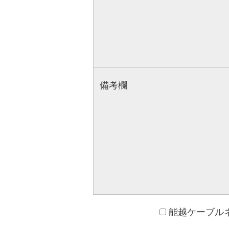
備考欄
能越ケーブル