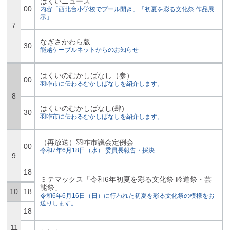
はくいニュース
00
内容「西北台小学校でプール開き」「初夏を彩る文化祭 作品展
示」
7
なぎさかわら版
30
能越ケーブルネットからのお知らせ
はくいのむかしばなし（参）
00
羽咋市に伝わるむかしばなしを紹介します。
8
はくいのむかしばなし(肆)
30
羽咋市に伝わるむかしばなしを紹介します。
（再放送）羽咋市議会定例会
00
令和7年6月18日（水） 委員長報告・採決
9
18
ミテマックス「令和6年初夏を彩る文化祭 吟道祭・芸
能祭」
10
18
令和6年6月16日（日）に行われた初夏を彩る文化祭の模様をお
送りします。
18
11