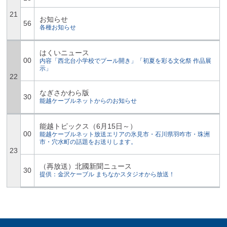
21
お知らせ
56
各種お知らせ
はくいニュース
00
内容「西北台小学校でプール開き」「初夏を彩る文化祭 作品展
示」
22
なぎさかわら版
30
能越ケーブルネットからのお知らせ
能越トピックス（6月15日～）
00
能越ケーブルネット放送エリアの氷見市・石川県羽咋市・珠洲
市・穴水町の話題をお送りします。
23
（再放送）北國新聞ニュース
30
提供：金沢ケーブル まちなかスタジオから放送！