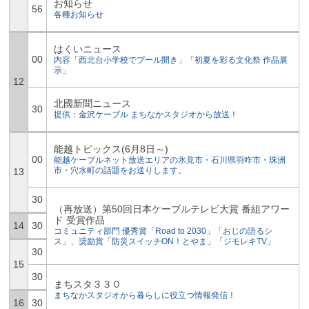
お知らせ
56
各種お知らせ
はくいニュース
00
内容「西北台小学校でプール開き」「初夏を彩る文化祭 作品展
示」
12
北國新聞ニュース
30
提供：金沢ケーブル まちなかスタジオから放送！
能越トピックス(6月8日～)
00
能越ケーブルネット放送エリアの氷見市・石川県羽咋市・珠洲
市・穴水町の話題をお送りします。
13
30
（再放送）第50回日本ケーブルテレビ大賞 番組アワー
ド 受賞作品
14
30
コミュニティ部門 優秀賞「Road to 2030」「おじの語るシ
ス」、奨励賞「防災スイッチON！とやま」「ジモレキTV」
30
15
30
まちスタ３３０
まちなかスタジオから暮らしに役立つ情報発信！
16
30