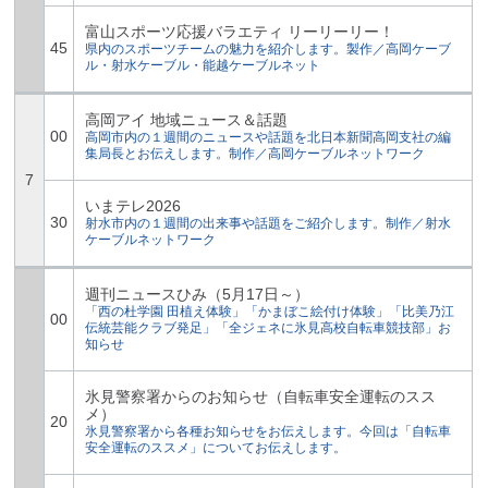
富山スポーツ応援バラエティ リーリーリー！
45
県内のスポーツチームの魅力を紹介します。製作／高岡ケーブ
ル・射水ケーブル・能越ケーブルネット
高岡アイ 地域ニュース＆話題
00
高岡市内の１週間のニュースや話題を北日本新聞高岡支社の編
集局長とお伝えします。制作／高岡ケーブルネットワーク
7
いまテレ2026
30
射水市内の１週間の出来事や話題をご紹介します。制作／射水
ケーブルネットワーク
週刊ニュースひみ（5月17日～）
「西の杜学園 田植え体験」「かまぼこ絵付け体験」「比美乃江
00
伝統芸能クラブ発足」「全ジェネに氷見高校自転車競技部」お
知らせ
氷見警察署からのお知らせ（自転車安全運転のスス
メ）
20
氷見警察署から各種お知らせをお伝えします。今回は「自転車
安全運転のススメ」についてお伝えします。