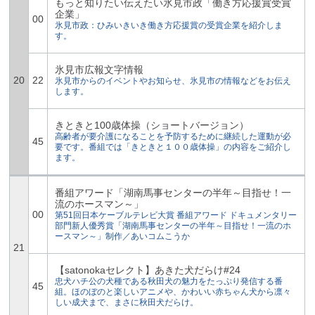
もっと知りたい伝えたい氷見市政「働き方応援賞受賞
企業」
00
氷見市政：ひみいきいき働き方応援賞の受賞企業を紹介しま
す。
氷見市広報文字情報
20
22
氷見市からのイベントやお知らせ、氷見市の情報などをお伝え
します。
きときと100歳体操（ショートバージョン）
高齢者が要介護になることを予防するために継続した運動が必
45
要です。番組では「きときと１００歳体操」の内容をご紹介し
ます。
番組アワード「湖南馬事センターの半年～目指せ！一
流のホースマン～」
00
第51回日本ケーブルテレビ大賞 番組アワード ドキュメンタリー
部門新人優秀賞「湖南馬事センターの半年～目指せ！一流のホ
ースマン～」制作／あいコムこうか
21
【satonokaセレクト】あきた犬だらけ#24
忠犬ハチ公の犬種である秋田犬の魅力をたっぷり発信する番
45
組。ほのぼのと楽しいアニメや、かわいい赤ちゃん犬から凛々
しい成犬まで、まさに秋田犬だらけ。