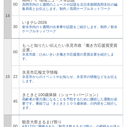
高岡アイ 地域ニュース＆話題
00
高岡市内の１週間のニュースや話題を北日本新聞高岡支社の編
集局長とお伝えします。制作／高岡ケーブルネットワーク
14
いまテレ2026
30
射水市内の１週間の出来事や話題をご紹介します。制作／射水
ケーブルネットワーク
もっと知りたい伝えたい氷見市政「働き方応援賞受賞
企業」
00
氷見市政：ひみいきいき働き方応援賞の受賞企業を紹介しま
す。
氷見市広報文字情報
15
22
氷見市からのイベントやお知らせ、氷見市の情報などをお伝え
します。
きときと100歳体操（ショートバージョン）
高齢者が要介護になることを予防するために継続した運動が必
45
要です。番組では「きときと１００歳体操」の内容をご紹介し
ます。
観音大祭まるまげ祭り
00
4月17日に開催された「観音大祭まるまげ祭り」の模様をお送り