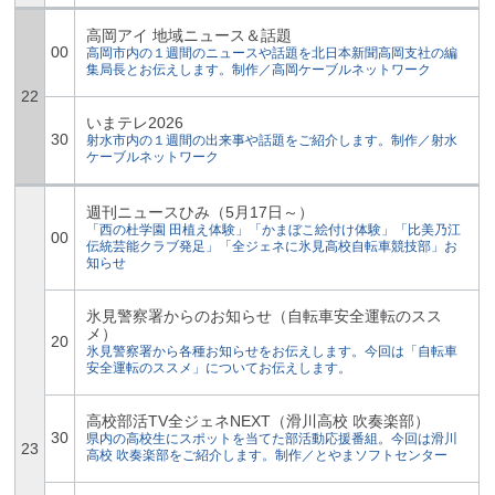
高岡アイ 地域ニュース＆話題
00
高岡市内の１週間のニュースや話題を北日本新聞高岡支社の編
集局長とお伝えします。制作／高岡ケーブルネットワーク
22
いまテレ2026
30
射水市内の１週間の出来事や話題をご紹介します。制作／射水
ケーブルネットワーク
週刊ニュースひみ（5月17日～）
「西の杜学園 田植え体験」「かまぼこ絵付け体験」「比美乃江
00
伝統芸能クラブ発足」「全ジェネに氷見高校自転車競技部」お
知らせ
氷見警察署からのお知らせ（自転車安全運転のスス
メ）
20
氷見警察署から各種お知らせをお伝えします。今回は「自転車
安全運転のススメ」についてお伝えします。
高校部活TV全ジェネNEXT（滑川高校 吹奏楽部）
30
県内の高校生にスポットを当てた部活動応援番組。今回は滑川
23
高校 吹奏楽部をご紹介します。制作／とやまソフトセンター