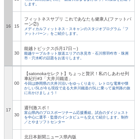
します。
フィットネスサプリ これであなたも健康人(ファットバ
ーン②)
16
15
メディカルフィットネス・スキャンのスタジオプログラム「フ
ァットバーン」をご紹介します。
能越トピックス(5月17日～)
30
能越ケーブルネット放送エリアの氷見市・石川県羽咋市・珠洲
市・穴水町の話題をお送りします。
【satonokaセレクト】ちょっと贅沢！私のしあわせ列
車紀行#3「大井川鐵道」
00
今回は静岡県の大井川沿いをゆっくり走り、レトロな電車や懐
かしいSLが今も現役で走る大井川鐵道のSLに乗って遠州路の旅
に出かけましょう！
週刊激スポ！
17
富山県内のプロスポーツチーム応援番組。試合のダイジェスト
30
を中心に選手・監督のインタビューも交えて紹介します。制作
／とやまソフトセンター
北日本新聞ニュース県内版