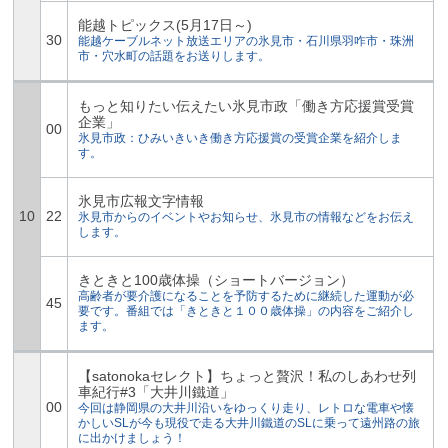
能越トピックス(5月17日～)
30
能越ケーブルネット放送エリアの氷見市・石川県羽咋市・珠洲
市・穴水町の話題をお送りします。
もっと知りたい伝えたい氷見市政「働き方応援賞受賞
企業」
00
氷見市政：ひみいきいき働き方応援賞の受賞企業を紹介しま
す。
氷見市広報文字情報
10
22
氷見市からのイベントやお知らせ、氷見市の情報などをお伝え
します。
きときと100歳体操（ショートバージョン）
高齢者が要介護になることを予防するために継続した運動が必
45
要です。番組では「きときと１００歳体操」の内容をご紹介し
ます。
【satonokaセレクト】ちょっと贅沢！私のしあわせ列
車紀行#3「大井川鐵道」
00
今回は静岡県の大井川沿いをゆっくり走り、レトロな電車や懐
かしいSLが今も現役で走る大井川鐵道のSLに乗って遠州路の旅
に出かけましょう！