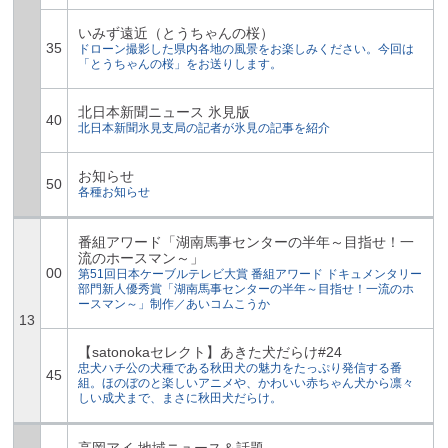
いみず遠近（とうちゃんの桜）
35
ドローン撮影した県内各地の風景をお楽しみください。今回は
「とうちゃんの桜」をお送りします。
北日本新聞ニュース 氷見版
40
北日本新聞氷見支局の記者が氷見の記事を紹介
お知らせ
50
各種お知らせ
番組アワード「湖南馬事センターの半年～目指せ！一
流のホースマン～」
00
第51回日本ケーブルテレビ大賞 番組アワード ドキュメンタリー
部門新人優秀賞「湖南馬事センターの半年～目指せ！一流のホ
ースマン～」制作／あいコムこうか
13
【satonokaセレクト】あきた犬だらけ#24
忠犬ハチ公の犬種である秋田犬の魅力をたっぷり発信する番
45
組。ほのぼのと楽しいアニメや、かわいい赤ちゃん犬から凛々
しい成犬まで、まさに秋田犬だらけ。