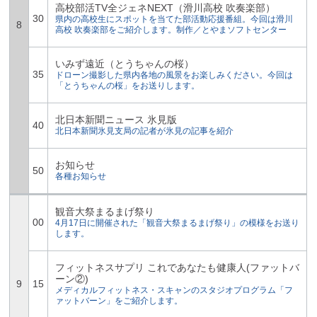
高校部活TV全ジェネNEXT（滑川高校 吹奏楽部）
30
県内の高校生にスポットを当てた部活動応援番組。今回は滑川
8
高校 吹奏楽部をご紹介します。制作／とやまソフトセンター
いみず遠近（とうちゃんの桜）
35
ドローン撮影した県内各地の風景をお楽しみください。今回は
「とうちゃんの桜」をお送りします。
北日本新聞ニュース 氷見版
40
北日本新聞氷見支局の記者が氷見の記事を紹介
お知らせ
50
各種お知らせ
観音大祭まるまげ祭り
00
4月17日に開催された「観音大祭まるまげ祭り」の模様をお送り
します。
フィットネスサプリ これであなたも健康人(ファットバ
ーン②)
9
15
メディカルフィットネス・スキャンのスタジオプログラム「フ
ァットバーン」をご紹介します。