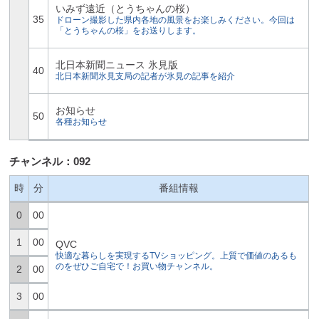
いみず遠近（とうちゃんの桜）
35
ドローン撮影した県内各地の風景をお楽しみください。今回は
「とうちゃんの桜」をお送りします。
北日本新聞ニュース 氷見版
40
北日本新聞氷見支局の記者が氷見の記事を紹介
お知らせ
50
各種お知らせ
チャンネル：092
時
分
番組情報
0
00
1
00
QVC
快適な暮らしを実現するTVショッピング。上質で価値のあるも
のをぜひご自宅で！お買い物チャンネル。
2
00
3
00