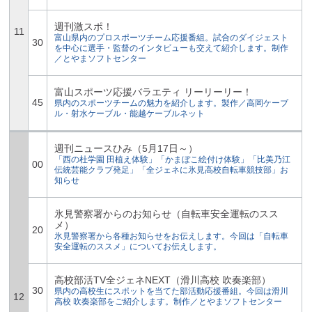
週刊激スポ！
11
富山県内のプロスポーツチーム応援番組。試合のダイジェスト
30
を中心に選手・監督のインタビューも交えて紹介します。制作
／とやまソフトセンター
富山スポーツ応援バラエティ リーリーリー！
45
県内のスポーツチームの魅力を紹介します。製作／高岡ケーブ
ル・射水ケーブル・能越ケーブルネット
週刊ニュースひみ（5月17日～）
「西の杜学園 田植え体験」「かまぼこ絵付け体験」「比美乃江
00
伝統芸能クラブ発足」「全ジェネに氷見高校自転車競技部」お
知らせ
氷見警察署からのお知らせ（自転車安全運転のスス
メ）
20
氷見警察署から各種お知らせをお伝えします。今回は「自転車
安全運転のススメ」についてお伝えします。
高校部活TV全ジェネNEXT（滑川高校 吹奏楽部）
30
県内の高校生にスポットを当てた部活動応援番組。今回は滑川
12
高校 吹奏楽部をご紹介します。制作／とやまソフトセンター