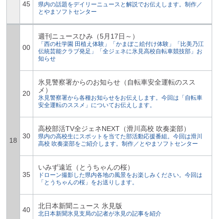
45
県内の話題をデイリーニュースと解説でお伝えします。制作／
とやまソフトセンター
週刊ニュースひみ（5月17日～）
「西の杜学園 田植え体験」「かまぼこ絵付け体験」「比美乃江
00
伝統芸能クラブ発足」「全ジェネに氷見高校自転車競技部」お
知らせ
氷見警察署からのお知らせ（自転車安全運転のスス
メ）
20
氷見警察署から各種お知らせをお伝えします。今回は「自転車
安全運転のススメ」についてお伝えします。
高校部活TV全ジェネNEXT（滑川高校 吹奏楽部）
30
県内の高校生にスポットを当てた部活動応援番組。今回は滑川
18
高校 吹奏楽部をご紹介します。制作／とやまソフトセンター
いみず遠近（とうちゃんの桜）
35
ドローン撮影した県内各地の風景をお楽しみください。今回は
「とうちゃんの桜」をお送りします。
北日本新聞ニュース 氷見版
40
北日本新聞氷見支局の記者が氷見の記事を紹介