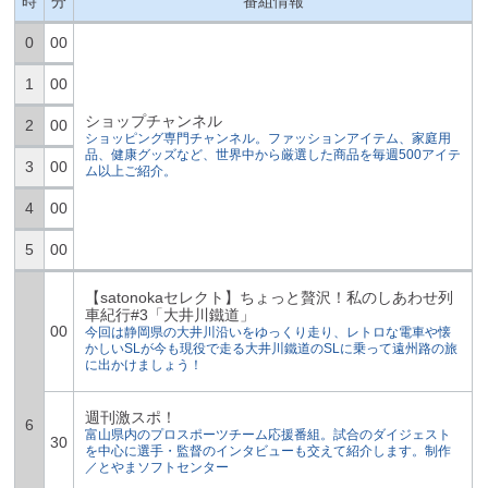
時
分
番組情報
0
00
1
00
ショップチャンネル
2
00
ショッピング専門チャンネル。ファッションアイテム、家庭用
品、健康グッズなど、世界中から厳選した商品を毎週500アイテ
3
00
ム以上ご紹介。
4
00
5
00
【satonokaセレクト】ちょっと贅沢！私のしあわせ列
車紀行#3「大井川鐵道」
00
今回は静岡県の大井川沿いをゆっくり走り、レトロな電車や懐
かしいSLが今も現役で走る大井川鐵道のSLに乗って遠州路の旅
に出かけましょう！
週刊激スポ！
6
富山県内のプロスポーツチーム応援番組。試合のダイジェスト
30
を中心に選手・監督のインタビューも交えて紹介します。制作
／とやまソフトセンター