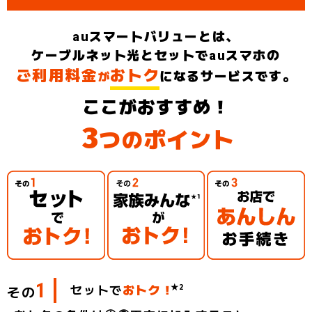
au
スマートバリューとは、
ケーブルネット光とセットで
au
スマホの
ご利用料金
おトク
になるサービスです。
が
ここがおすすめ！
3
つ
ポイント
の
最大1,100円/月割引
ケーブルネット光
スマホのご利用料金が
ご利用料金が
家族全員の
auスマホの
au Style/auショップで
お申し込みできる！
1
★2
セットで
おトク！
その