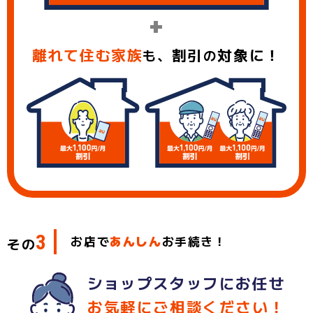
+
離れて住む家族
割引
対象に！
も、
の
3
お店で
あんしん
お手続き！
その
ショップスタッフにお任せ
お気軽にご相談ください！