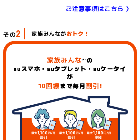
ご注意事項はこちら 〉
2
家族みんなが
おトク！
その
家族みんな
の
★1
au
スマホ・
au
タブレット・
au
ケータイ
が
10回線
割引!
まで毎月