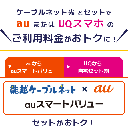
ケーブルネット光
セット
と
で
au
UQスマホ
または
の
ご利用料金
おトク
が
に！
auなら
UQなら
auスマートバリュー
自宅セット割
セット
おトク！
が