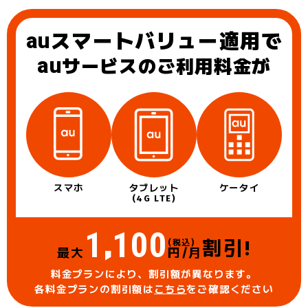
au
スマートバリュー適用で
au
サービスのご利用料金が
スマホ
タブレット
ケータイ
(4G LTE)
1
100
,
割引!
(税込)
最大
円/月
料金プランにより、割引額が異なります。
各料金プランの割引額は
こちら
をご確認ください