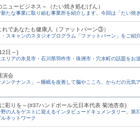
のニュービジネス～（たい焼き処むげん）
で新たな事業に取り組む事業所を紹介します。今回は「たい焼
これであなたも健康人（ファットバーン③）
ス・スキャンのスタジオプログラム「ファットバーン」をご紹
12日～)
送エリアの氷見市・石川県羽咋市・珠洲市・穴水町の話題をお
講演会
合メンテナンス」～睡眠を改善して脳やこころ、からだの元気
人生に彩りを～(#37ハンドボール元日本代表 菊池杏奈)
野の人をゲストに迎えるインタビュードキュメンタリー。第3
ブルネットワーク