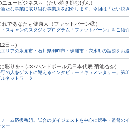
のニュービジネス～（たい焼き処むげん）
で新たな事業に取り組む事業所を紹介します。今回は「たい焼
これであなたも健康人（ファットバーン③）
ス・スキャンのスタジオプログラム「ファットバーン」をご紹
12日～)
送エリアの氷見市・石川県羽咋市・珠洲市・穴水町の話題をお
人生に彩りを～(#37ハンドボール元日本代表 菊池杏奈)
野の人をゲストに迎えるインタビュードキュメンタリー。第3
ブルネットワーク
ツチーム応援番組。試合のダイジェストを中心に選手・監督の
ンター