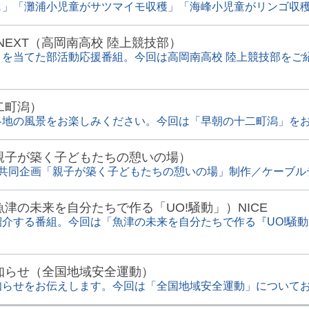
」「灘浦小児童がサツマイモ収穫」「海峰小児童がリンゴ収穫」
NEXT（高岡南高校 陸上競技部）
トを当てた部活動応援番組。今回は高岡南高校 陸上競技部をご
二町潟）
各地の風景をお楽しみください。今回は「早朝の十二町潟」を
親子が築く子どもたちの憩いの場）
ビ共同企画「親子が築く子どもたちの憩いの場」制作／ケーブル
津の未来を自分たちで作る「UO!騒動」）NICE
介する番組。今回は「魚津の未来を自分たちで作る『UO!騒動
知らせ（全国地域安全運動）
知らせをお伝えします。今回は「全国地域安全運動」について