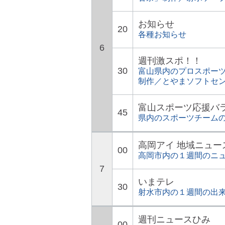
お知らせ
20
各種お知らせ
6
週刊激スポ！！
30
富山県内のプロスポー
制作／とやまソフトセ
富山スポーツ応援バ
45
県内のスポーツチーム
高岡アイ 地域ニュー
00
高岡市内の１週間のニ
7
いまテレ
30
射水市内の１週間の出
週刊ニュースひみ
00