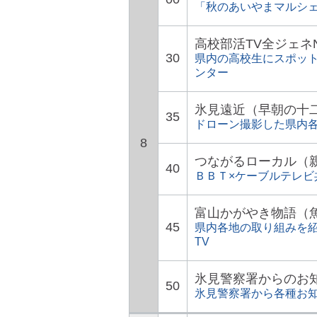
「秋のあいやまマルシェ
高校部活TV全ジェネ
30
県内の高校生にスポッ
ンター
氷見遠近（早朝の十
35
ドローン撮影した県内
8
つながるローカル（
40
ＢＢＴ×ケーブルテレ
富山かがやき物語（魚
45
県内各地の取り組みを紹
TV
氷見警察署からのお
50
氷見警察署から各種お