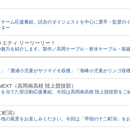
ツチーム応援番組。試合のダイジェストを中心に選手・監督の
ンター
ラエティ リーリーリー！
の魅力を紹介します。製作／高岡ケーブル・射水ケーブル・能
」「灘浦小児童がサツマイモ収穫」「海峰小児童がリンゴ収穫」
NEXT（高岡南高校 陸上競技部）
トを当てた部活動応援番組。今回は高岡南高校 陸上競技部をご
二町潟）
各地の風景をお楽しみください。今回は「早朝の十二町潟」を