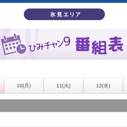
10
(月)
11
(火)
12
(水)