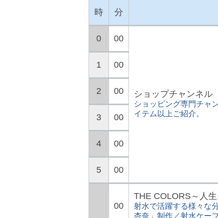
時
分
0
00
1
00
2
00
ショップチャンネル
ショッピング専門チャン
イテム以上ご紹介。
3
00
4
00
5
00
THE COLORS～
00
射水で活躍する様々な分
杏奈」制作／射水ケー