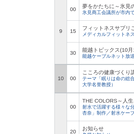
夢をかたちに～氷見
00
氷見商工会議所が市内
フィットネスサプリ
9
15
メディカルフィットネ
能越トピックス(10月
30
能越ケーブルネット放
こころの健康づくり
10
00
テーマ「眠りは命の総
大学名誉教授）
THE COLORS～
00
射水で活躍する様々な分
杏奈」制作／射水ケー
お知らせ
20