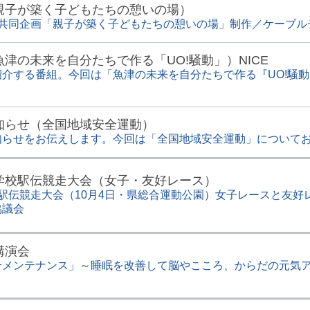
親子が築く子どもたちの憩いの場）
ビ共同企画「親子が築く子どもたちの憩いの場」制作／ケーブル
津の未来を自分たちで作る「UO!騒動」）NICE
介する番組。今回は「魚津の未来を自分たちで作る『UO!騒動
知らせ（全国地域安全運動）
知らせをお伝えします。今回は「全国地域安全運動」について
学校駅伝競走大会（女子・友好レース）
駅伝競走大会（10月4日・県総合運動公園）女子レースと友好
協議会
講演会
合メンテナンス」～睡眠を改善して脳やこころ、からだの元気