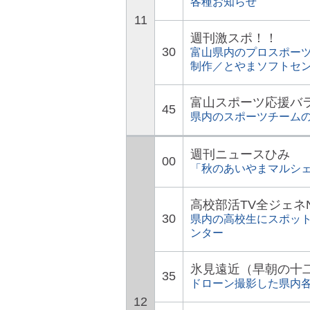
各種お知らせ
11
週刊激スポ！！
30
富山県内のプロスポー
制作／とやまソフトセ
富山スポーツ応援バ
45
県内のスポーツチーム
週刊ニュースひみ
00
「秋のあいやまマルシェ
高校部活TV全ジェネ
30
県内の高校生にスポッ
ンター
氷見遠近（早朝の十
35
ドローン撮影した県内
12