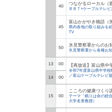
つながるローカル（
40
ＢＢＴ×ケーブルテレ
富山かがやき物語（魚
45
県内各地の取り組みを紹
TV
氷見警察署からのお
50
氷見警察署から各種お
13
00
【再放送】富山県中
令和7年度富山県中学校
／富山ケーブルテレビ
14
00
こころの健康づくり
15
00
テーマ「眠りは命の総
大学名誉教授）