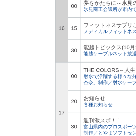
夢をかたちに～氷見
00
氷見商工会議所が市内
フィットネスサプリ
16
15
メディカルフィットネ
能越トピックス(10月
30
能越ケーブルネット放
THE COLORS～
00
射水で活躍する様々な分
杏奈」制作／射水ケー
お知らせ
20
各種お知らせ
17
週刊激スポ！！
30
富山県内のプロスポー
制作／とやまソフトセ