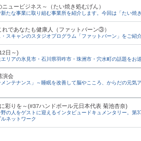
のニュービジネス～（たい焼き処むげん）
で新たな事業に取り組む事業所を紹介します。今回は「たい焼
これであなたも健康人（ファットバーン③）
ス・スキャンのスタジオプログラム「ファットバーン」をご紹
12日～)
送エリアの氷見市・石川県羽咋市・珠洲市・穴水町の話題をお
講演会
合メンテナンス」～睡眠を改善して脳やこころ、からだの元気
人生に彩りを～(#37ハンドボール元日本代表 菊池杏奈)
野の人をゲストに迎えるインタビュードキュメンタリー。第3
ブルネットワーク