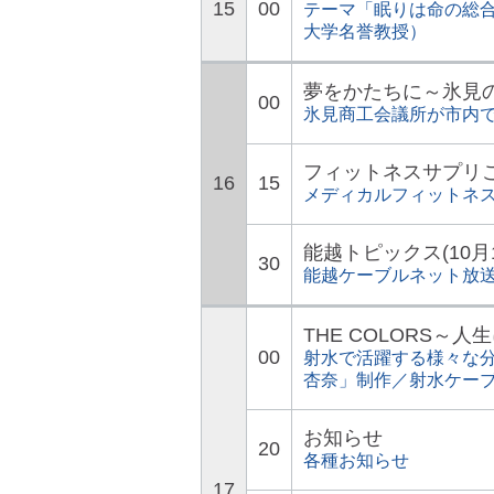
15
00
テーマ「眠りは命の総
大学名誉教授）
夢をかたちに～氷見
00
氷見商工会議所が市内
フィットネスサプリ
16
15
メディカルフィットネ
能越トピックス(10月
30
能越ケーブルネット放
THE COLORS～
00
射水で活躍する様々な分
杏奈」制作／射水ケー
お知らせ
20
各種お知らせ
17