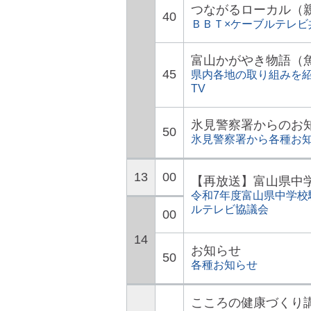
つながるローカル（
40
ＢＢＴ×ケーブルテレ
富山かがやき物語（魚
45
県内各地の取り組みを紹
TV
氷見警察署からのお
50
氷見警察署から各種お
13
00
【再放送】富山県中
令和7年度富山県中学校
ルテレビ協議会
00
14
お知らせ
50
各種お知らせ
こころの健康づくり