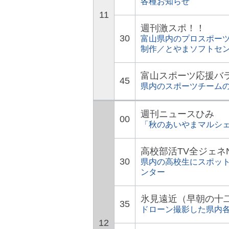
各種お知らせ
11
週刊激スポ！！
30
富山県内のプロスポー
制作／とやまソフトセ
富山スポーツ応援バ
45
県内のスポーツチーム
週刊ニュースひみ
00
「秋のあいやまマルシェ
高校部活TV全ジェネ
30
県内の高校生にスポッ
ンター
氷見遠近（早朝の十
35
ドローン撮影した県内
12