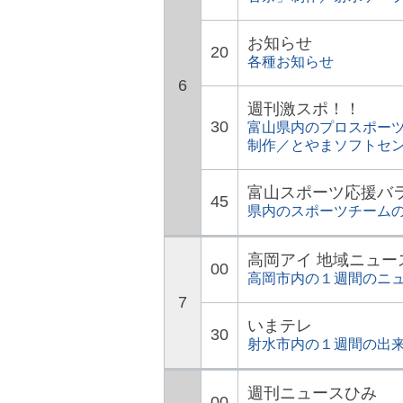
お知らせ
20
各種お知らせ
6
週刊激スポ！！
30
富山県内のプロスポー
制作／とやまソフトセ
富山スポーツ応援バ
45
県内のスポーツチーム
高岡アイ 地域ニュー
00
高岡市内の１週間のニ
7
いまテレ
30
射水市内の１週間の出
週刊ニュースひみ
00