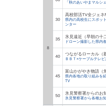
「秋のあいやまマルシェ
高校部活TV全ジェネ
30
県内の高校生にスポッ
ンター
氷見遠近（早朝の十
35
ドローン撮影した県内
8
つながるローカル（
40
ＢＢＴ×ケーブルテレ
富山かがやき物語（魚
45
県内各地の取り組みを紹
TV
氷見警察署からのお
50
氷見警察署から各種お