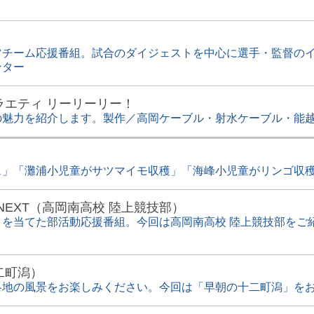
ツチーム応援番組。試合のダイジェストを中心に選手・監督の
ンター
ラエティ リーリーリー！
の魅力を紹介します。製作／高岡ケーブル・射水ケーブル・能
」「灘浦小児童がサツマイモ収穫」「海峰小児童がリンゴ収穫」
NEXT（高岡南高校 陸上競技部）
トを当てた部活動応援番組。今回は高岡南高校 陸上競技部をご
二町潟）
各地の風景をお楽しみください。今回は「早朝の十二町潟」を