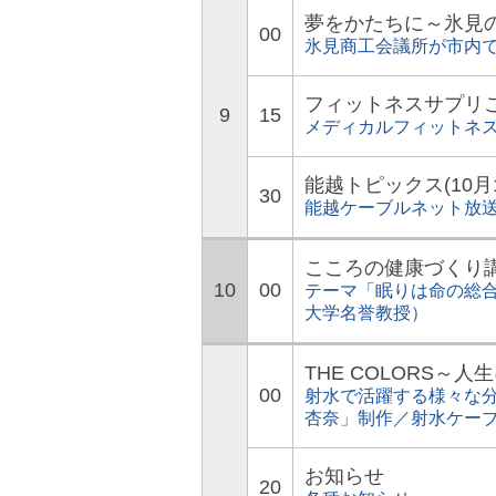
夢をかたちに～氷見
00
氷見商工会議所が市内
フィットネスサプリ
9
15
メディカルフィットネ
能越トピックス(10月
30
能越ケーブルネット放
こころの健康づくり
10
00
テーマ「眠りは命の総
大学名誉教授）
THE COLORS～
00
射水で活躍する様々な分
杏奈」制作／射水ケー
お知らせ
20