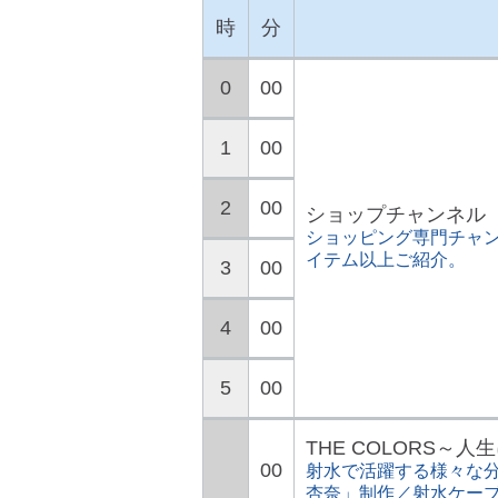
時
分
0
00
1
00
2
00
ショップチャンネル
ショッピング専門チャン
イテム以上ご紹介。
3
00
4
00
5
00
THE COLORS～
00
射水で活躍する様々な分
杏奈」制作／射水ケー