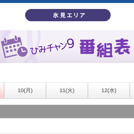
10
(月)
11
(火)
12
(水)