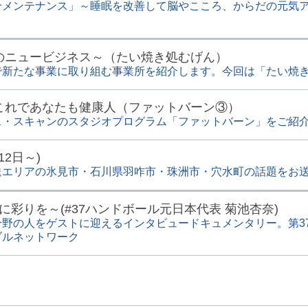
合メンテナンス」～睡眠を改善して脳やこころ、からだの元気
のニュービジネス～（たい焼き処むげん）
で新たな事業に取り組む事業所を紹介します。今回は「たい焼
これであなたも健康人（ファットバーン③）
ス・スキャンのスタジオプログラム「ファットバーン」をご紹
12日～)
送エリアの氷見市・石川県羽咋市・珠洲市・穴水町の話題をお
人生に彩りを～(#37ハンドボール元日本代表 菊池杏奈)
野の人をゲストに迎えるインタビュードキュメンタリー。第3
ブルネットワーク