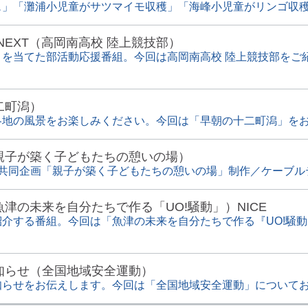
」「灘浦小児童がサツマイモ収穫」「海峰小児童がリンゴ収穫」
NEXT（高岡南高校 陸上競技部）
トを当てた部活動応援番組。今回は高岡南高校 陸上競技部をご
二町潟）
各地の風景をお楽しみください。今回は「早朝の十二町潟」を
親子が築く子どもたちの憩いの場）
ビ共同企画「親子が築く子どもたちの憩いの場」制作／ケーブル
津の未来を自分たちで作る「UO!騒動」）NICE
介する番組。今回は「魚津の未来を自分たちで作る『UO!騒動
知らせ（全国地域安全運動）
知らせをお伝えします。今回は「全国地域安全運動」について