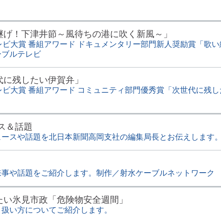
継げ！下津井節～風待ちの港に吹く新風～」
レビ大賞 番組アワード ドキュメンタリー部門新人奨励賞「歌
ーブルテレビ
代に残したい伊賀弁」
レビ大賞 番組アワード コミュニティ部門優秀賞「次世代に残
ス＆話題
ュースや話題を北日本新聞高岡支社の編集局長とお伝えします
来事や話題をご紹介します。制作／射水ケーブルネットワーク
たい氷見市政「危険物安全週間」
り扱い方についてご紹介します。