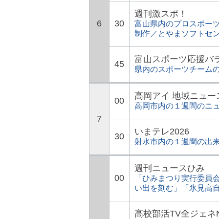
週刊激スポ！
6
30
富山県内のプロスポー
制作／とやまソフトセ
富山スポーツ応援バ
45
県内のスポーツチーム
高岡アイ 地域ニュー
00
高岡市内の１週間のニ
7
いまテレ2026
30
射水市内の１週間の出
週刊ニュースひみ
00
「ひみまつり実行委員
い出を刻む」「氷見高自
高校部活TV全ジェネ