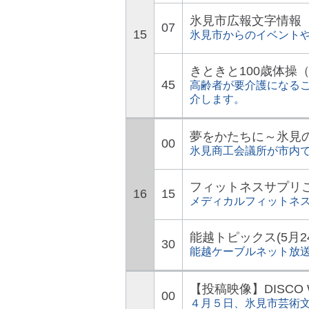
氷見市広報文字情報
07
15
氷見市からのイベント
きときと100歳体操
45
高齢者が要介護になる
介します。
夢をかたちに～氷見
00
氷見商工会議所が市内
フィットネスサプリ
16
15
メディカルフィットネ
能越トピックス(5月2
30
能越ケーブルネット放
【投稿映像】DISCO WO
00
４月５日、氷見市芸術文化