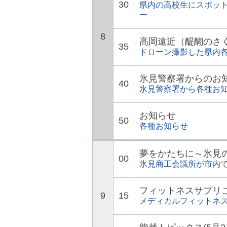
30
県内の高校生にスポッ
ー
8
高岡遠近（醍醐のさ
35
ドローン撮影した県内
氷見警察署からのお
40
氷見警察署から各種お
お知らせ
50
各種お知らせ
夢をかたちに～氷見
00
氷見商工会議所が市内
フィットネスサプリ
9
15
メディカルフィットネ