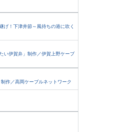
い継げ！下津井節～風待ちの港に吹く
したい伊賀弁」制作／伊賀上野ケーブ
。制作／高岡ケーブルネットワーク