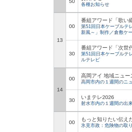
50
各種お知らせ
番組アワード「歌い
00
第51回日本ケーブルテ
新風～」制作／倉敷ケ
13
番組アワード「次世
30
第51回日本ケーブルテ
ルテレビ
高岡アイ 地域ニュー
00
高岡市内の１週間のニ
14
いまテレ2026
30
射水市内の１週間の出
もっと知りたい伝え
00
氷見市政：危険物の取