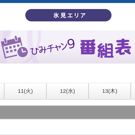
11
(火)
12
(水)
13
(木)