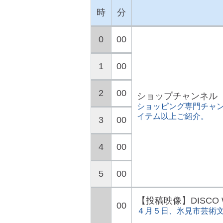
時
分
0
00
1
00
2
00
ショップチャンネル
ショッピング専門チャン
イテム以上ご紹介。
3
00
4
00
5
00
【投稿映像】DISCO WO
00
４月５日、氷見市芸術文化