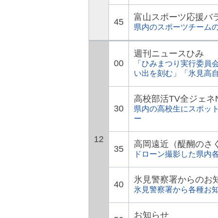
富山スポーツ応援バ
45
県内のスポーツチーム
週刊ニュースひみ
00
「ひみまつり実行委員
い出を刻む」「氷見高自
高校部活TV全ジェネ
30
県内の高校生にスポッ
ー
12
高岡遠近（醍醐のさ
35
ドローン撮影した県内
氷見警察署からのお
40
氷見警察署から各種お
お知らせ