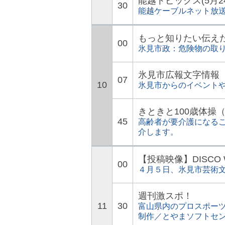
能越トピックス(5月2
30
能越ケーブルネット放
もっと知りたい伝え
00
氷見市政：危険物の取
氷見市広報文字情報
07
10
氷見市からのイベント
きときと100歳体操
45
高齢者が要介護になる
介します。
【投稿映像】DISCO WO
00
４月５日、氷見市芸術文化
週刊激スポ！
11
30
富山県内のプロスポー
制作／とやまソフトセ