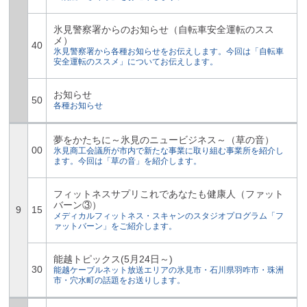
氷見警察署からのお知らせ（自転車安全運転のスス
メ）
40
氷見警察署から各種お知らせをお伝えします。今回は「自転車
安全運転のススメ」についてお伝えします。
お知らせ
50
各種お知らせ
夢をかたちに～氷見のニュービジネス～（草の音）
00
氷見商工会議所が市内で新たな事業に取り組む事業所を紹介し
ます。今回は「草の音」を紹介します。
フィットネスサプリこれであなたも健康人（ファット
バーン③）
9
15
メディカルフィットネス・スキャンのスタジオプログラム「フ
ァットバーン」をご紹介します。
能越トピックス(5月24日～)
30
能越ケーブルネット放送エリアの氷見市・石川県羽咋市・珠洲
市・穴水町の話題をお送りします。