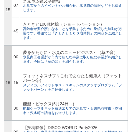
氷見市広報文字情報
07
氷見市からのイベントやお知らせ、氷見市の情報などをお伝え
15
します。
きときと100歳体操（ショートバージョン）
高齢者が要介護になることを予防するために継続した運動が必
45
要です。番組では「きときと１００歳体操」の内容をご紹介し
ます。
夢をかたちに～氷見のニュービジネス～（草の音）
00
氷見商工会議所が市内で新たな事業に取り組む事業所を紹介し
ます。今回は「草の音」を紹介します。
フィットネスサプリこれであなたも健康人（ファット
バーン③）
16
15
メディカルフィットネス・スキャンのスタジオプログラム「フ
ァットバーン」をご紹介します。
能越トピックス(5月24日～)
30
能越ケーブルネット放送エリアの氷見市・石川県羽咋市・珠洲
市・穴水町の話題をお送りします。
【投稿映像】DISCO WORLD Party2026