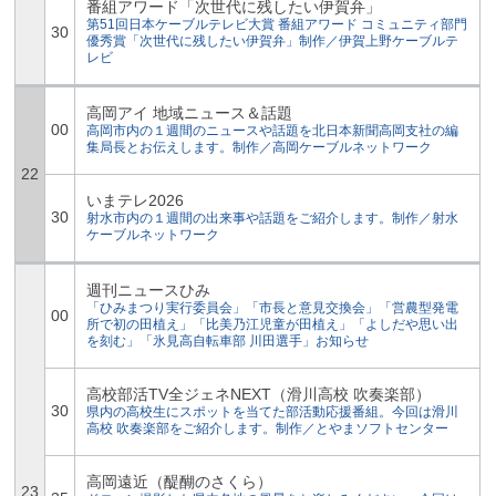
番組アワード「次世代に残したい伊賀弁」
第51回日本ケーブルテレビ大賞 番組アワード コミュニティ部門
30
優秀賞「次世代に残したい伊賀弁」制作／伊賀上野ケーブルテ
レビ
高岡アイ 地域ニュース＆話題
00
高岡市内の１週間のニュースや話題を北日本新聞高岡支社の編
集局長とお伝えします。制作／高岡ケーブルネットワーク
22
いまテレ2026
30
射水市内の１週間の出来事や話題をご紹介します。制作／射水
ケーブルネットワーク
週刊ニュースひみ
「ひみまつり実行委員会」「市長と意見交換会」「営農型発電
00
所で初の田植え」「比美乃江児童が田植え」「よしだや思い出
を刻む」「氷見高自転車部 川田選手」お知らせ
高校部活TV全ジェネNEXT（滑川高校 吹奏楽部）
30
県内の高校生にスポットを当てた部活動応援番組。今回は滑川
高校 吹奏楽部をご紹介します。制作／とやまソフトセンター
高岡遠近（醍醐のさくら）
23