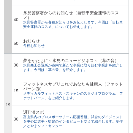
氷見警察署からのお知らせ（自転車安全運転のスス
メ）
40
氷見警察署から各種お知らせをお伝えします。今回は「自転車
安全運転のススメ」についてお伝えします。
お知らせ
50
各種お知らせ
夢をかたちに～氷見のニュービジネス～（草の音）
00
氷見商工会議所が市内で新たな事業に取り組む事業所を紹介し
ます。今回は「草の音」を紹介します。
フィットネスサプリこれであなたも健康人（ファット
バーン③）
15
メディカルフィットネス・スキャンのスタジオプログラム「フ
ァットバーン」をご紹介します。
19
週刊激スポ！
富山県内のプロスポーツチーム応援番組。試合のダイジェスト
30
を中心に選手・監督のインタビューも交えて紹介します。制作
／とやまソフトセンター