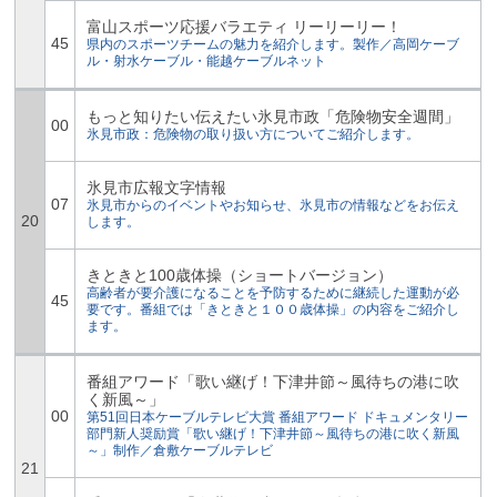
富山スポーツ応援バラエティ リーリーリー！
45
県内のスポーツチームの魅力を紹介します。製作／高岡ケーブ
ル・射水ケーブル・能越ケーブルネット
もっと知りたい伝えたい氷見市政「危険物安全週間」
00
氷見市政：危険物の取り扱い方についてご紹介します。
氷見市広報文字情報
07
氷見市からのイベントやお知らせ、氷見市の情報などをお伝え
20
します。
きときと100歳体操（ショートバージョン）
高齢者が要介護になることを予防するために継続した運動が必
45
要です。番組では「きときと１００歳体操」の内容をご紹介し
ます。
番組アワード「歌い継げ！下津井節～風待ちの港に吹
く新風～」
00
第51回日本ケーブルテレビ大賞 番組アワード ドキュメンタリー
部門新人奨励賞「歌い継げ！下津井節～風待ちの港に吹く新風
～」制作／倉敷ケーブルテレビ
21