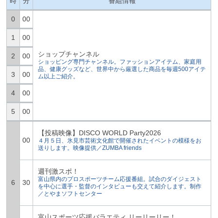
時
分
番組情報
0
00
1
00
ショップチャンネル
2
00
ショッピング専門チャンネル。ファッションアイテム、家庭用
品、健康グッズなど、世界中から厳選した商品を毎週500アイテ
3
00
ム以上ご紹介。
4
00
5
00
【投稿映像】DISCO WORLD Party2026
00
４月５日、氷見市芸術文化館で開催されたイベントの模様をお
送りします。映像提供／ZUMBA friends
週刊激スポ！
富山県内のプロスポーツチーム応援番組。試合のダイジェスト
6
30
を中心に選手・監督のインタビューも交えて紹介します。制作
／とやまソフトセンター
富山スポーツ応援バラエティ リーリーリー！