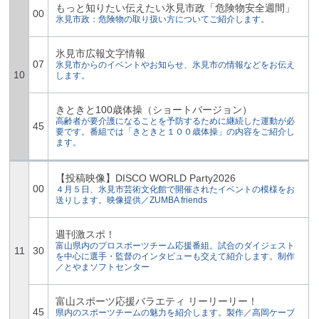
もっと知りたい伝えたい氷見市政「危険物安全週間」
00
氷見市政：危険物の取り扱い方についてご紹介します。
氷見市広報文字情報
07
氷見市からのイベントやお知らせ、氷見市の情報などをお伝え
10
します。
きときと100歳体操（ショートバージョン）
高齢者が要介護になることを予防するために継続した運動が必
45
要です。番組では「きときと１００歳体操」の内容をご紹介し
ます。
【投稿映像】DISCO WORLD Party2026
00
４月５日、氷見市芸術文化館で開催されたイベントの模様をお
送りします。映像提供／ZUMBA friends
週刊激スポ！
富山県内のプロスポーツチーム応援番組。試合のダイジェスト
11
30
を中心に選手・監督のインタビューも交えて紹介します。制作
／とやまソフトセンター
富山スポーツ応援バラエティ リーリーリー！
45
県内のスポーツチームの魅力を紹介します。製作／高岡ケーブ