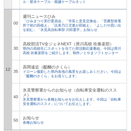
ル・射水ケーブル・能越ケーブルネット
週刊ニュースひみ
「ひみまつり実行委員会」「市長と意見交換会」「営農型発電
00
所で初の田植え」「比美乃江児童が田植え」「よしだや思い出
を刻む」「氷見高自転車部 川田選手」お知らせ
高校部活TV全ジェネNEXT（滑川高校 吹奏楽部）
30
県内の高校生にスポットを当てた部活動応援番組。今回は滑川
高校 吹奏楽部をご紹介します。制作／とやまソフトセンター
高岡遠近（醍醐のさくら）
12
35
ドローン撮影した県内各地の風景をお楽しみください。今回は
「醍醐のさくら」をお送りします。
氷見警察署からのお知らせ（自転車安全運転のスス
メ）
40
氷見警察署から各種お知らせをお伝えします。今回は「自転車
安全運転のススメ」についてお伝えします。
お知らせ
50
各種お知らせ