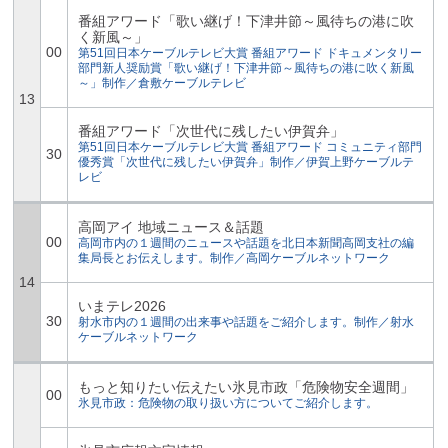
番組アワード「歌い継げ！下津井節～風待ちの港に吹
く新風～」
00
第51回日本ケーブルテレビ大賞 番組アワード ドキュメンタリー
部門新人奨励賞「歌い継げ！下津井節～風待ちの港に吹く新風
～」制作／倉敷ケーブルテレビ
13
番組アワード「次世代に残したい伊賀弁」
第51回日本ケーブルテレビ大賞 番組アワード コミュニティ部門
30
優秀賞「次世代に残したい伊賀弁」制作／伊賀上野ケーブルテ
レビ
高岡アイ 地域ニュース＆話題
00
高岡市内の１週間のニュースや話題を北日本新聞高岡支社の編
集局長とお伝えします。制作／高岡ケーブルネットワーク
14
いまテレ2026
30
射水市内の１週間の出来事や話題をご紹介します。制作／射水
ケーブルネットワーク
もっと知りたい伝えたい氷見市政「危険物安全週間」
00
氷見市政：危険物の取り扱い方についてご紹介します。