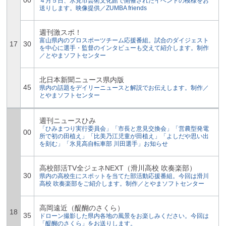
00
４月５日、氷見市芸術文化館で開催されたイベントの模様をお
送りします。映像提供／ZUMBA friends
週刊激スポ！
富山県内のプロスポーツチーム応援番組。試合のダイジェスト
17
30
を中心に選手・監督のインタビューも交えて紹介します。制作
／とやまソフトセンター
北日本新聞ニュース県内版
45
県内の話題をデイリーニュースと解説でお伝えします。制作／
とやまソフトセンター
週刊ニュースひみ
「ひみまつり実行委員会」「市長と意見交換会」「営農型発電
00
所で初の田植え」「比美乃江児童が田植え」「よしだや思い出
を刻む」「氷見高自転車部 川田選手」お知らせ
高校部活TV全ジェネNEXT（滑川高校 吹奏楽部）
30
県内の高校生にスポットを当てた部活動応援番組。今回は滑川
高校 吹奏楽部をご紹介します。制作／とやまソフトセンター
高岡遠近（醍醐のさくら）
18
35
ドローン撮影した県内各地の風景をお楽しみください。今回は
「醍醐のさくら」をお送りします。