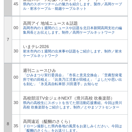
45
県内のスポーツチームの魅力を紹介します。製作／高岡ケーブ
ル・射水ケーブル・能越ケーブルネット
高岡アイ 地域ニュース＆話題
00
高岡市内の１週間のニュースや話題を北日本新聞高岡支社の編
集局長とお伝えします。制作／高岡ケーブルネットワーク
7
いまテレ2026
30
射水市内の１週間の出来事や話題をご紹介します。制作／射水
ケーブルネットワーク
週刊ニュースひみ
「ひみまつり実行委員会」「市長と意見交換会」「営農型発電
00
所で初の田植え」「比美乃江児童が田植え」「よしだや思い出
を刻む」「氷見高自転車部 川田選手」お知らせ
高校部活TV全ジェネNEXT（滑川高校 吹奏楽部）
30
県内の高校生にスポットを当てた部活動応援番組。今回は滑川
高校 吹奏楽部をご紹介します。制作／とやまソフトセンター
高岡遠近（醍醐のさくら）
8
35
ドローン撮影した県内各地の風景をお楽しみください。今回は
「醍醐のさくら」をお送りします。