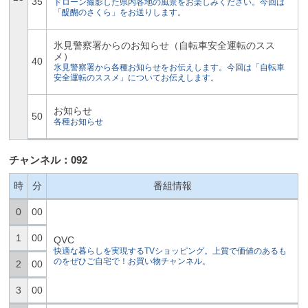
35
ドローン撮影した県内各地の風景をお楽しみください。今回は
「醍醐のさくら」をお送りします。
氷見警察署からのお知らせ（自転車安全運転のスス
メ）
40
氷見警察署から各種お知らせをお伝えします。今回は「自転車
安全運転のススメ」についてお伝えします。
お知らせ
50
各種お知らせ
チャンネル：092
時
分
番組情報
0
00
1
00
QVC
快適な暮らしを実現するTVショッピング。上質で価値のあるも
のをぜひご自宅で！お買い物チャンネル。
2
00
3
00