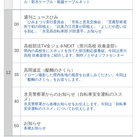
ル・射水ケーブル・能越ケーブルネット
週刊ニュースひみ
「ひみまつり実行委員会」「市長と意見交換会」「営農型発電
00
所で初の田植え」「比美乃江児童が田植え」「よしだや思い出
を刻む」「氷見高自転車部 川田選手」お知らせ
高校部活TV全ジェネNEXT（滑川高校 吹奏楽部）
30
県内の高校生にスポットを当てた部活動応援番組。今回は滑川
高校 吹奏楽部をご紹介します。制作／とやまソフトセンター
高岡遠近（醍醐のさくら）
12
35
ドローン撮影した県内各地の風景をお楽しみください。今回は
「醍醐のさくら」をお送りします。
氷見警察署からのお知らせ（自転車安全運転のスス
メ）
40
氷見警察署から各種お知らせをお伝えします。今回は「自転車
安全運転のススメ」についてお伝えします。
お知らせ
50
各種お知らせ