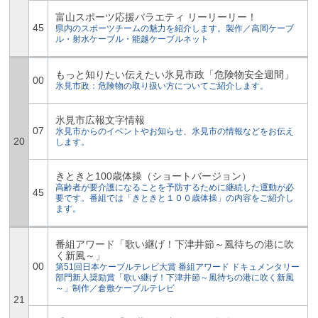
富山スポーツ応援バラエティ リーリーリー！
45
県内のスポーツチームの魅力を紹介します。製作／高岡ケーブ
ル・射水ケーブル・能越ケーブルネット
もっと知りたい伝えたい氷見市政「危険物安全週間」
00
氷見市政：危険物の取り扱い方についてご紹介します。
氷見市広報文字情報
07
氷見市からのイベントやお知らせ、氷見市の情報などをお伝え
20
します。
きときと100歳体操（ショートバージョン）
高齢者が要介護になることを予防するために継続した運動が必
45
要です。番組では「きときと１００歳体操」の内容をご紹介し
ます。
番組アワード「歌い継げ！下津井節～風待ちの港に吹
く新風～」
00
第51回日本ケーブルテレビ大賞 番組アワード ドキュメンタリー
部門新人奨励賞「歌い継げ！下津井節～風待ちの港に吹く新風
～」制作／倉敷ケーブルテレビ
21