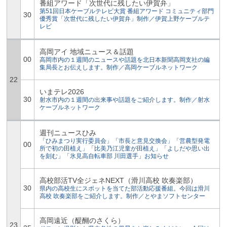
番組アワード「次世代に残したい伊賀弁」
第51回日本ケーブルテレビ大賞 番組アワード コミュニティ部門
30
優秀賞「次世代に残したい伊賀弁」制作／伊賀上野ケーブルテ
レビ
高岡アイ 地域ニュース＆話題
00
高岡市内の１週間のニュースや話題を北日本新聞高岡支社の編
集局長とお伝えします。制作／高岡ケーブルネットワーク
22
いまテレ2026
30
射水市内の１週間の出来事や話題をご紹介します。制作／射水
ケーブルネットワーク
週刊ニュースひみ
「ひみまつり実行委員会」「市長と意見交換会」「営農型発電
00
所で初の田植え」「比美乃江児童が田植え」「よしだや思い出
を刻む」「氷見高自転車部 川田選手」お知らせ
高校部活TV全ジェネNEXT（滑川高校 吹奏楽部）
30
県内の高校生にスポットを当てた部活動応援番組。今回は滑川
高校 吹奏楽部をご紹介します。制作／とやまソフトセンター
高岡遠近（醍醐のさくら）
23