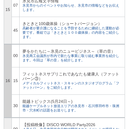
氷見市広報文字情報
07
氷見市からのイベントやお知らせ、氷見市の情報などをお伝え
15
します。
きときと100歳体操（ショートバージョン）
高齢者が要介護になることを予防するために継続した運動が必
45
要です。番組では「きときと１００歳体操」の内容をご紹介し
ます。
夢をかたちに～氷見のニュービジネス～（草の音）
00
氷見商工会議所が市内で新たな事業に取り組む事業所を紹介し
ます。今回は「草の音」を紹介します。
フィットネスサプリこれであなたも健康人（ファット
バーン③）
16
15
メディカルフィットネス・スキャンのスタジオプログラム「フ
ァットバーン」をご紹介します。
能越トピックス(5月24日～)
30
能越ケーブルネット放送エリアの氷見市・石川県羽咋市・珠洲
市・穴水町の話題をお送りします。
【投稿映像】DISCO WORLD Party2026