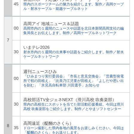
45
県内のスポーツチームの魅力を紹介します。製作／高岡ケーブ
ル・射水ケーブル・能越ケーブルネット
高岡アイ 地域ニュース＆話題
00
高岡市内の１週間のニュースや話題を北日本新聞高岡支社の編
集局長とお伝えします。制作／高岡ケーブルネットワーク
7
いまテレ2026
30
射水市内の１週間の出来事や話題をご紹介します。制作／射水
ケーブルネットワーク
週刊ニュースひみ
「ひみまつり実行委員会」「市長と意見交換会」「営農型発電
00
所で初の田植え」「比美乃江児童が田植え」「よしだや思い出
を刻む」「氷見高自転車部 川田選手」お知らせ
高校部活TV全ジェネNEXT（滑川高校 吹奏楽部）
30
県内の高校生にスポットを当てた部活動応援番組。今回は滑川
高校 吹奏楽部をご紹介します。制作／とやまソフトセンター
高岡遠近（醍醐のさくら）
8
35
ドローン撮影した県内各地の風景をお楽しみください。今回は
「醍醐のさくら」をお送りします。