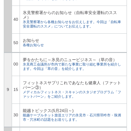
氷見警察署からのお知らせ（自転車安全運転のスス
メ）
40
氷見警察署から各種お知らせをお伝えします。今回は「自転車
安全運転のススメ」についてお伝えします。
お知らせ
50
各種お知らせ
夢をかたちに～氷見のニュービジネス～（草の音）
00
氷見商工会議所が市内で新たな事業に取り組む事業所を紹介し
ます。今回は「草の音」を紹介します。
フィットネスサプリこれであなたも健康人（ファット
バーン③）
9
15
メディカルフィットネス・スキャンのスタジオプログラム「フ
ァットバーン」をご紹介します。
能越トピックス(5月24日～)
30
能越ケーブルネット放送エリアの氷見市・石川県羽咋市・珠洲
市・穴水町の話題をお送りします。