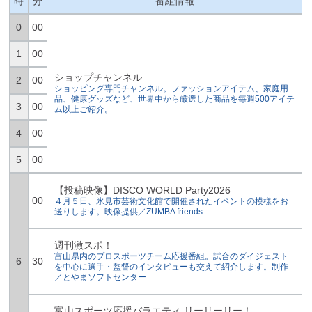
時
分
番組情報
0
00
1
00
ショップチャンネル
2
00
ショッピング専門チャンネル。ファッションアイテム、家庭用
品、健康グッズなど、世界中から厳選した商品を毎週500アイテ
3
00
ム以上ご紹介。
4
00
5
00
【投稿映像】DISCO WORLD Party2026
00
４月５日、氷見市芸術文化館で開催されたイベントの模様をお
送りします。映像提供／ZUMBA friends
週刊激スポ！
富山県内のプロスポーツチーム応援番組。試合のダイジェスト
6
30
を中心に選手・監督のインタビューも交えて紹介します。制作
／とやまソフトセンター
富山スポーツ応援バラエティ リーリーリー！