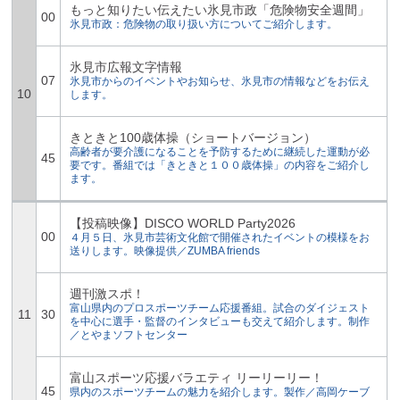
もっと知りたい伝えたい氷見市政「危険物安全週間」
00
氷見市政：危険物の取り扱い方についてご紹介します。
氷見市広報文字情報
07
氷見市からのイベントやお知らせ、氷見市の情報などをお伝え
10
します。
きときと100歳体操（ショートバージョン）
高齢者が要介護になることを予防するために継続した運動が必
45
要です。番組では「きときと１００歳体操」の内容をご紹介し
ます。
【投稿映像】DISCO WORLD Party2026
00
４月５日、氷見市芸術文化館で開催されたイベントの模様をお
送りします。映像提供／ZUMBA friends
週刊激スポ！
富山県内のプロスポーツチーム応援番組。試合のダイジェスト
11
30
を中心に選手・監督のインタビューも交えて紹介します。制作
／とやまソフトセンター
富山スポーツ応援バラエティ リーリーリー！
45
県内のスポーツチームの魅力を紹介します。製作／高岡ケーブ