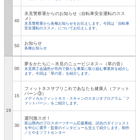
氷見警察署からのお知らせ（自転車安全運転のスス
メ）
40
氷見警察署から各種お知らせをお伝えします。今回は「自転車
安全運転のススメ」についてお伝えします。
お知らせ
50
各種お知らせ
夢をかたちに～氷見のニュービジネス～（草の音）
00
氷見商工会議所が市内で新たな事業に取り組む事業所を紹介し
ます。今回は「草の音」を紹介します。
フィットネスサプリこれであなたも健康人（ファット
バーン③）
15
メディカルフィットネス・スキャンのスタジオプログラム「フ
ァットバーン」をご紹介します。
19
週刊激スポ！
富山県内のプロスポーツチーム応援番組。試合のダイジェスト
30
を中心に選手・監督のインタビューも交えて紹介します。制作
／とやまソフトセンター