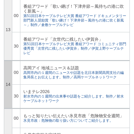
番組アワード「歌い継げ！下津井節～風待ちの港に吹
く新風～」
00
第51回日本ケーブルテレビ大賞 番組アワード ドキュメンタリー
部門新人奨励賞「歌い継げ！下津井節～風待ちの港に吹く新風
～」制作／倉敷ケーブルテレビ
13
番組アワード「次世代に残したい伊賀弁」
第51回日本ケーブルテレビ大賞 番組アワード コミュニティ部門
30
優秀賞「次世代に残したい伊賀弁」制作／伊賀上野ケーブルテ
レビ
高岡アイ 地域ニュース＆話題
00
高岡市内の１週間のニュースや話題を北日本新聞高岡支社の編
集局長とお伝えします。制作／高岡ケーブルネットワーク
14
いまテレ2026
30
射水市内の１週間の出来事や話題をご紹介します。制作／射水
ケーブルネットワーク
もっと知りたい伝えたい氷見市政「危険物安全週間」
00
氷見市政：危険物の取り扱い方についてご紹介します。