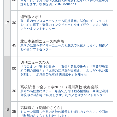
00
４月５日、氷見市芸術文化館で開催されたイベントの模様をお
送りします。映像提供／ZUMBA friends
週刊激スポ！
富山県内のプロスポーツチーム応援番組。試合のダイジェスト
17
30
を中心に選手・監督のインタビューも交えて紹介します。制作
／とやまソフトセンター
北日本新聞ニュース県内版
45
県内の話題をデイリーニュースと解説でお伝えします。制作／
とやまソフトセンター
週刊ニュースひみ
「ひみまつり実行委員会」「市長と意見交換会」「営農型発電
00
所で初の田植え」「比美乃江児童が田植え」「よしだや思い出
を刻む」「氷見高自転車部 川田選手」お知らせ
高校部活TV全ジェネNEXT（滑川高校 吹奏楽部）
30
県内の高校生にスポットを当てた部活動応援番組。今回は滑川
高校 吹奏楽部をご紹介します。制作／とやまソフトセンター
高岡遠近（醍醐のさくら）
18
35
ドローン撮影した県内各地の風景をお楽しみください。今回は
「醍醐のさくら」をお送りします。