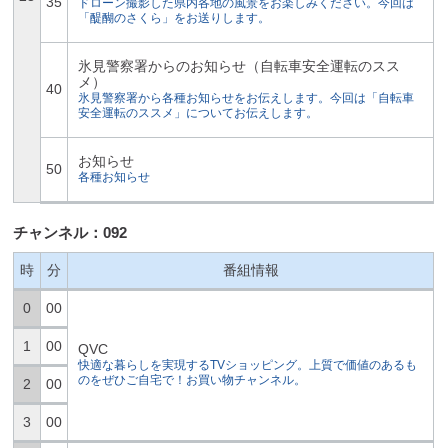
35
ドローン撮影した県内各地の風景をお楽しみください。今回は
「醍醐のさくら」をお送りします。
氷見警察署からのお知らせ（自転車安全運転のスス
メ）
40
氷見警察署から各種お知らせをお伝えします。今回は「自転車
安全運転のススメ」についてお伝えします。
お知らせ
50
各種お知らせ
チャンネル：092
時
分
番組情報
0
00
1
00
QVC
快適な暮らしを実現するTVショッピング。上質で価値のあるも
のをぜひご自宅で！お買い物チャンネル。
2
00
3
00