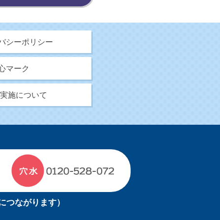
バシーポリシー
心マーク
5B実施について
につながります）