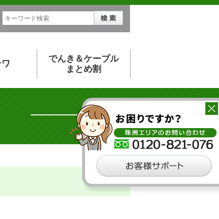
でんき＆ケーブル
ンワ
まとめ割